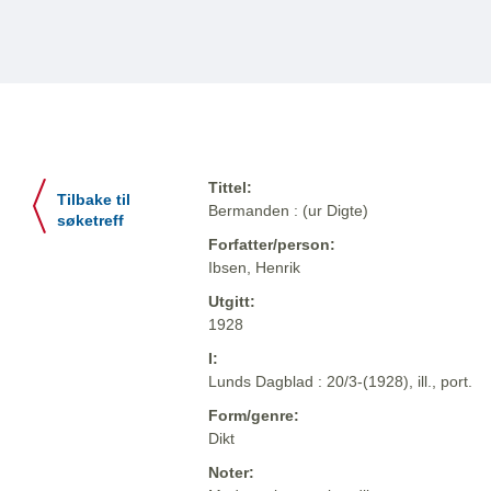
Tittel:
Tilbake til
Bermanden : (ur Digte)
søketreff
Forfatter/person:
Ibsen, Henrik
Utgitt:
1928
I:
Lunds Dagblad : 20/3-(1928), ill., port.
Form/genre:
Dikt
Noter: