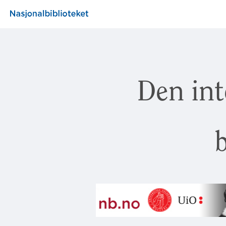
Den int
b