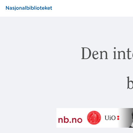
Den int
b