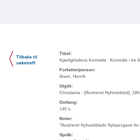
Tittel:
Tilbake til
Kjærlighedens Komedie : Komedie i tre Ak
søketreff
Forfatter/person:
Ibsen, Henrik
Utgitt:
Christiania : [Illustreret Nyhedsblad], 18
Omfang:
140 s.
Noter:
"Illustreret Nyhedsblads Nytaarsgave for
Språk: