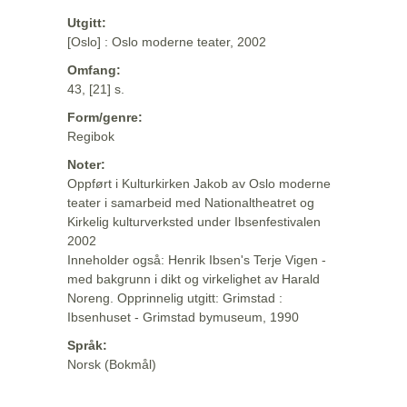
Utgitt:
[Oslo] : Oslo moderne teater, 2002
Omfang:
43, [21] s.
Form/genre:
Regibok
Noter:
Oppført i Kulturkirken Jakob av Oslo moderne
teater i samarbeid med Nationaltheatret og
Kirkelig kulturverksted under Ibsenfestivalen
2002
Inneholder også: Henrik Ibsen's Terje Vigen -
med bakgrunn i dikt og virkelighet av Harald
Noreng. Opprinnelig utgitt: Grimstad :
Ibsenhuset - Grimstad bymuseum, 1990
Språk:
Norsk (Bokmål)