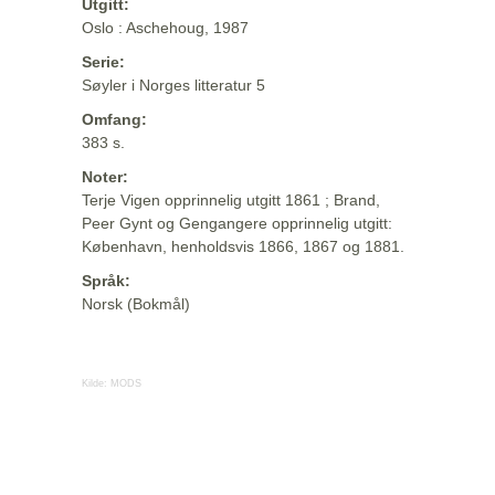
Utgitt:
Oslo : Aschehoug, 1987
Serie:
Søyler i Norges litteratur 5
Omfang:
383 s.
Noter:
Terje Vigen opprinnelig utgitt 1861 ; Brand,
Peer Gynt og Gengangere opprinnelig utgitt:
København, henholdsvis 1866, 1867 og 1881.
Språk:
Norsk (Bokmål)
Kilde:
MODS