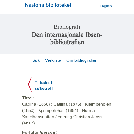
English
Bibliografi
Den internasjonale Ibsen-
bibliografien
Søk
Verkliste
Om bibliografien
Tilbake til
søketreff
Tittel:
Catilina (1850) ; Catilina (1875) ; Kjæmpehøien
(1850) ; Kjæmpehøien (1854) ; Norma ;
Sancthansnatten / edering Christian Janss
(ansv.)
Forfatter/person: