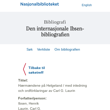
English
Bibliografi
Den internasjonale Ibsen-
bibliografien
Søk
Verkliste
Om bibliografien
Tilbake til
søketreff
Tittel:
Hærmændene på Helgeland / med inledning
och ordförklaringar av Carl G. Laurin
Forfatter/person:
Ibsen, Henrik
Laurin, Carl G.