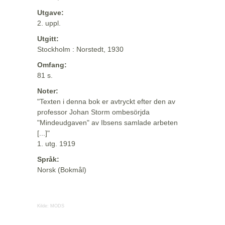
Utgave:
2. uppl.
Utgitt:
Stockholm : Norstedt, 1930
Omfang:
81 s.
Noter:
"Texten i denna bok er avtryckt efter den av
professor Johan Storm ombesörjda
"Mindeudgaven" av Ibsens samlade arbeten
[...]"
1. utg. 1919
Språk:
Norsk (Bokmål)
Kilde:
MODS