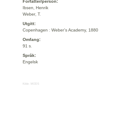
Forfatter/person:
Ibsen, Henrik
Weber, T.
Utgitt:
Copenhagen : Weber's Academy, 1880
Omfang:
91 s.
Språk:
Engelsk
Kilde:
MODS