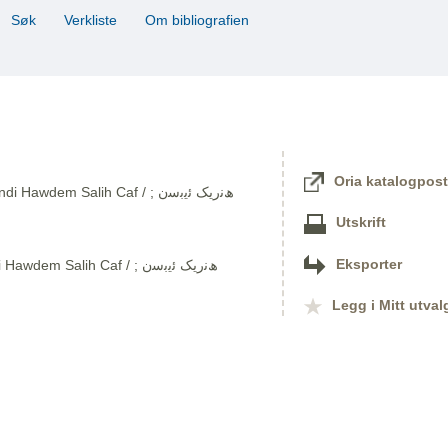
Søk
Verkliste
Om bibliografien
Oria katalogpost
em Salih Caf / ھﻧرﯾﮏ ﺋﯾﺑﺳن ;
Utskrift
Eksporter
Legg i Mitt utval