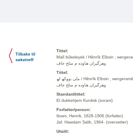
Tittel:
Tilbake til
Malî bûkeleyek / Hênrîk Eîbsin ; wergerandi Hawd
søketreff
وهرگيران ھﺎوده م ﺳﺎﺢ ﺟﺎف
Tittel:
ﻣﺎﯽ ﺑووﮐﮫ ﻟﮫ / Hênrîk Eîbsin ; wergerandi Hawdem Salih Caf / ھﻧرﯾﮏ ﺋﯾﺑﺳن ;
وهرگيران ھﺎوده م ﺳﺎﺢ ﺟﺎف
Standardtittel:
Et dukkehjem Kurdisk (sorani)
Forfatter/person:
Ibsen, Henrik, 1828-1906 (forfatter)
Jaf, Hawdam Salih, 1964- (oversetter)
Utgitt: