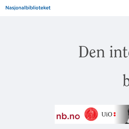
Den int
b