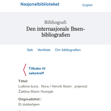
English
Bibliografi
Den internasjonale Ibsen-
bibliografien
Søk
Verkliste
Om bibliografien
Tilbake til
søketreff
Tittel:
Lutkina kuća : Nora / Henrik Ibsen ; prijevod:
Žaklina Marin Husnjak
Originaltittel::
Et dukkehjem