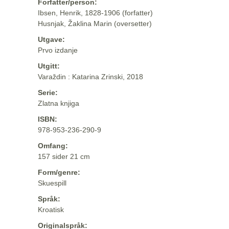
Forfatter/person:
Ibsen, Henrik, 1828-1906 (forfatter)
Husnjak, Žaklina Marin (oversetter)
Utgave:
Prvo izdanje
Utgitt:
Varaždin : Katarina Zrinski, 2018
Serie:
Zlatna knjiga
ISBN:
978-953-236-290-9
Omfang:
157 sider 21 cm
Form/genre:
Skuespill
Språk:
Kroatisk
Originalspråk: