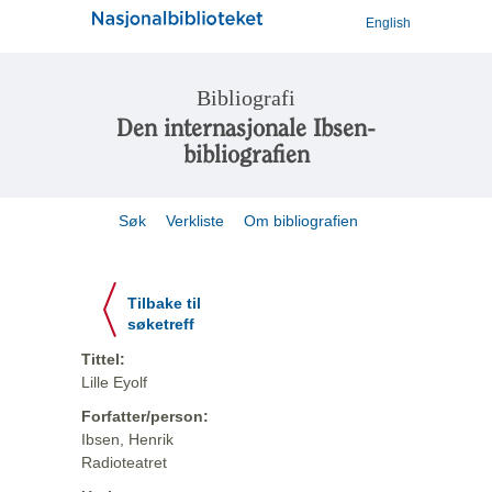
English
Bibliografi
Den internasjonale Ibsen-
bibliografien
Søk
Verkliste
Om bibliografien
Tilbake til
søketreff
Tittel:
Lille Eyolf
Forfatter/person:
Ibsen, Henrik
Radioteatret