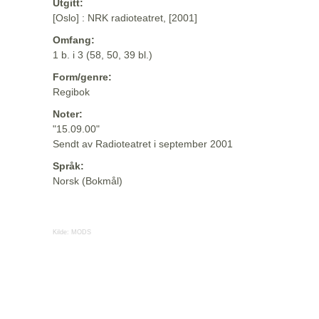
Utgitt:
[Oslo] : NRK radioteatret, [2001]
Omfang:
1 b. i 3 (58, 50, 39 bl.)
Form/genre:
Regibok
Noter:
"15.09.00"
Sendt av Radioteatret i september 2001
Språk:
Norsk (Bokmål)
Kilde:
MODS