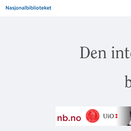
Den int
b