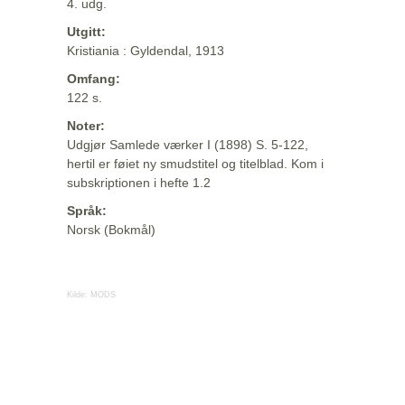
4. udg.
Utgitt:
Kristiania : Gyldendal, 1913
Omfang:
122 s.
Noter:
Udgjør Samlede værker I (1898) S. 5-122,
hertil er føiet ny smudstitel og titelblad. Kom i
subskriptionen i hefte 1.2
Språk:
Norsk (Bokmål)
Kilde:
MODS