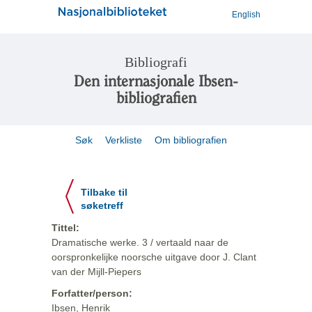
English
Bibliografi
Den internasjonale Ibsen-
bibliografien
Søk
Verkliste
Om bibliografien
Tilbake til
søketreff
Tittel:
Dramatische werke. 3 / vertaald naar de
oorspronkelijke noorsche uitgave door J. Clant
van der Mijll-Piepers
Forfatter/person:
Ibsen, Henrik