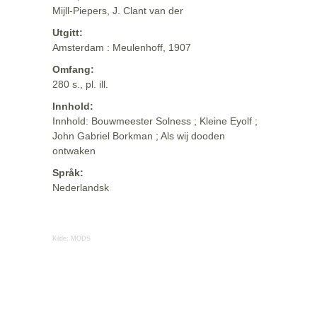
Mijll-Piepers, J. Clant van der
Utgitt:
Amsterdam : Meulenhoff, 1907
Omfang:
280 s., pl. ill.
Innhold:
Innhold: Bouwmeester Solness ; Kleine Eyolf ;
John Gabriel Borkman ; Als wij dooden
ontwaken
Språk:
Nederlandsk
Kilde:
MODS