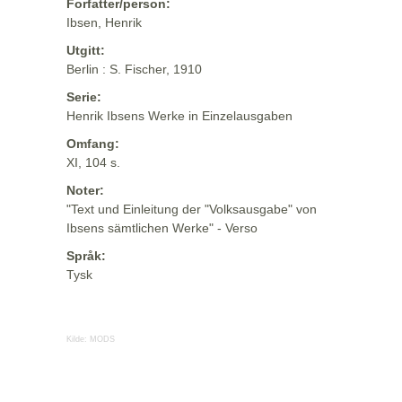
Forfatter/person:
Ibsen, Henrik
Utgitt:
Berlin : S. Fischer, 1910
Serie:
Henrik Ibsens Werke in Einzelausgaben
Omfang:
XI, 104 s.
Noter:
"Text und Einleitung der "Volksausgabe" von
Ibsens sämtlichen Werke" - Verso
Språk:
Tysk
Kilde:
MODS