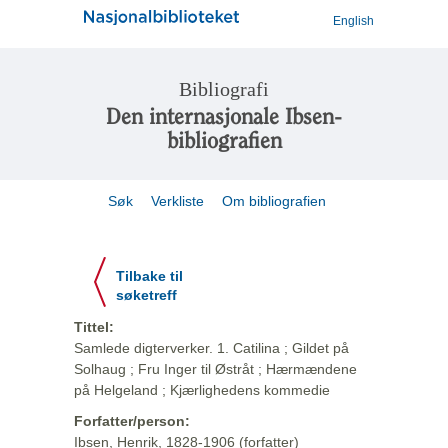
English
Bibliografi
Den internasjonale Ibsen-
bibliografien
Søk
Verkliste
Om bibliografien
Tilbake til
søketreff
Tittel:
Samlede digterverker. 1. Catilina ; Gildet på
Solhaug ; Fru Inger til Østråt ; Hærmændene
på Helgeland ; Kjærlighedens kommedie
Forfatter/person:
Ibsen, Henrik, 1828-1906 (forfatter)