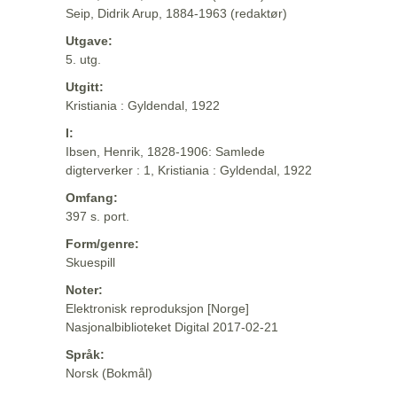
Seip, Didrik Arup, 1884-1963 (redaktør)
Utgave:
5. utg.
Utgitt:
Kristiania : Gyldendal, 1922
I:
Ibsen, Henrik, 1828-1906: Samlede
digterverker : 1, Kristiania : Gyldendal, 1922
Omfang:
397 s. port.
Form/genre:
Skuespill
Noter:
Elektronisk reproduksjon [Norge]
Nasjonalbiblioteket Digital 2017-02-21
Språk:
Norsk (Bokmål)