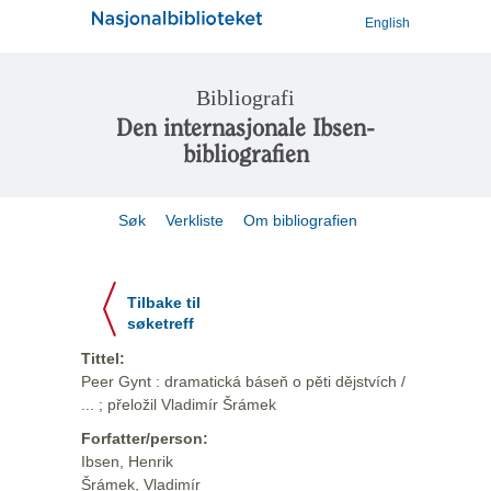
English
Bibliografi
Den internasjonale Ibsen-
bibliografien
Søk
Verkliste
Om bibliografien
Tilbake til
søketreff
Tittel:
Peer Gynt : dramatická báseň o pěti dějstvích /
... ; přeložil Vladimír Šrámek
Forfatter/person:
Ibsen, Henrik
Šrámek, Vladimír