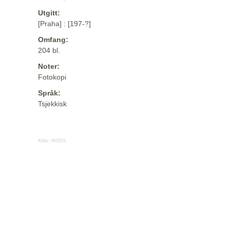
Utgitt:
[Praha] : [197-?]
Omfang:
204 bl.
Noter:
Fotokopi
Språk:
Tsjekkisk
Kilde:
MODS