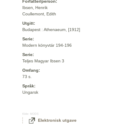
Forfatter/person:
Ibsen, Henrik
Coullemont, Edith
Utgitt:
Budapest : Athenaeum, [1912]
Serie:
Modern könyvtár 194-196
Serie:
Teljes Magyar Ibsen 3
Omfang:
73 s.
Språk:
Ungarsk
Kilde:
MODS
Elektronisk utgave