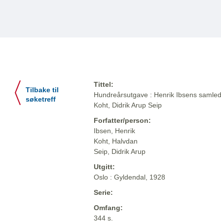
Tittel:
Tilbake til
Hundreårsutgave : Henrik Ibsens samlede
søketreff
Koht, Didrik Arup Seip
Forfatter/person:
Ibsen, Henrik
Koht, Halvdan
Seip, Didrik Arup
Utgitt:
Oslo : Gyldendal, 1928
Serie:
Omfang:
344 s.