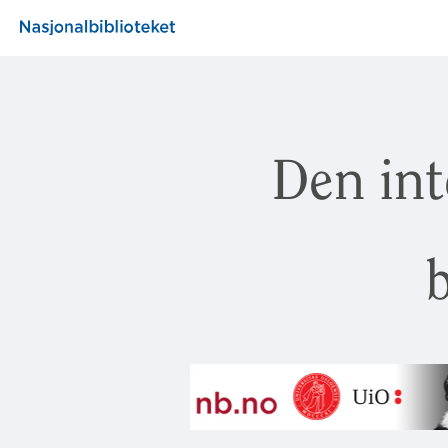
Den int
b