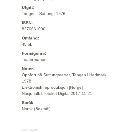
Utgitt:
Tangen : Suttung, 1976
ISBN:
8270661090
Omfang:
45 bl.
Form/genre:
Teatermanus
Noter:
Oppført på Suttungteatret, Tangen i Hedmark,
1978
Elektronisk reproduksjon [Norge]
Nasjonalbiblioteket Digital 2017-11-21
Språk:
Norsk (Bokmål)
Kilde:
MODS