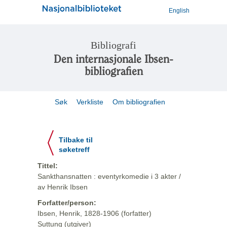
English
Bibliografi
Den internasjonale Ibsen-
bibliografien
Søk
Verkliste
Om bibliografien
Tilbake til
søketreff
Tittel:
Sankthansnatten : eventyrkomedie i 3 akter /
av Henrik Ibsen
Forfatter/person:
Ibsen, Henrik, 1828-1906 (forfatter)
Suttung (utgiver)