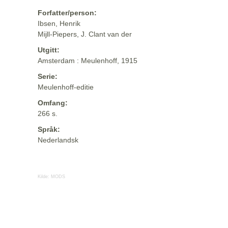
Forfatter/person:
Ibsen, Henrik
Mijll-Piepers, J. Clant van der
Utgitt:
Amsterdam : Meulenhoff, 1915
Serie:
Meulenhoff-editie
Omfang:
266 s.
Språk:
Nederlandsk
Kilde:
MODS