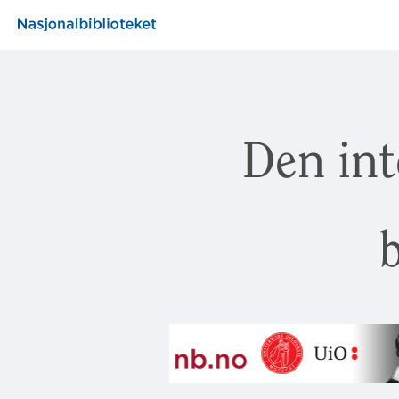
Den int
b