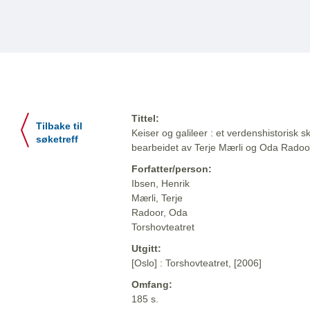
Tittel:
Tilbake til
Keiser og galileer : et verdenshistorisk s
søketreff
bearbeidet av Terje Mærli og Oda Radoo
Forfatter/person:
Ibsen, Henrik
Mærli, Terje
Radoor, Oda
Torshovteatret
Utgitt:
[Oslo] : Torshovteatret, [2006]
Omfang:
185 s.