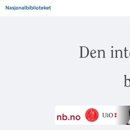
Den int
b