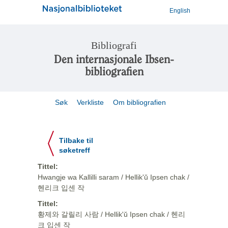
English
Bibliografi
Den internasjonale Ibsen-
bibliografien
Søk
Verkliste
Om bibliografien
Tilbake til
søketreff
Tittel:
Hwangje wa Kallilli saram / Hellik'ŭ Ipsen chak /
헨리크 입센 작
Tittel:
황제와 갈릴리 사람 / Hellik'ŭ Ipsen chak / 헨리
크 입센 작