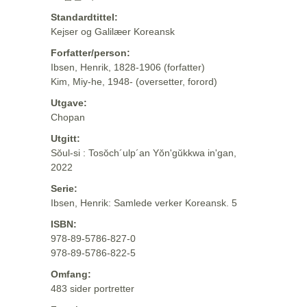
Standardtittel:
Kejser og Galilæer Koreansk
Forfatter/person:
Ibsen, Henrik, 1828-1906 (forfatter)
Kim, Miy-he, 1948- (oversetter, forord)
Utgave:
Chopan
Utgitt:
Sŏul-si : Tosŏch´ulp´an Yŏn'gŭkkwa in'gan,
2022
Serie:
Ibsen, Henrik: Samlede verker Koreansk. 5
ISBN:
978-89-5786-827-0
978-89-5786-822-5
Omfang:
483 sider portretter