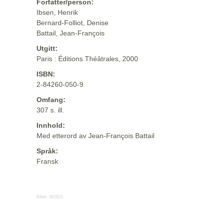
Forfatter/person:
Ibsen, Henrik
Bernard-Folliot, Denise
Battail, Jean-François
Utgitt:
Paris : Éditions Théâtrales, 2000
ISBN:
2-84260-050-9
Omfang:
307 s. ill.
Innhold:
Med etterord av Jean-François Battail
Språk:
Fransk
Kilde:
MODS