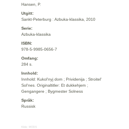
Hansen, P.
Utgitt:
Sankt-Peterburg : Azbuka-klassika, 2010
Serie:
Azbuka-klassika
ISBN:
978-5-9985-0656-7
Omfang:
284 s.
Innhold:
Innhold: Kukol'nyj dom ; Prividenija ; Stroitel'
Sol'nes. Originaltitler: Et dukkehjem ;
Gengangere ; Bygmester Solness
Språk:
Russisk
Kilde:
MODS