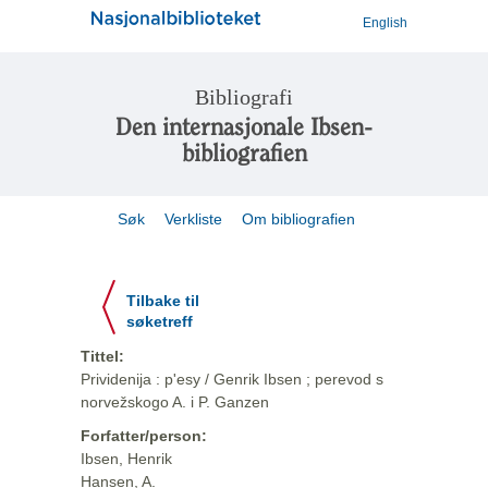
English
Bibliografi
Den internasjonale Ibsen-
bibliografien
Søk
Verkliste
Om bibliografien
Tilbake til
søketreff
Tittel:
Prividenija : p'esy / Genrik Ibsen ; perevod s
norvežskogo A. i P. Ganzen
Forfatter/person:
Ibsen, Henrik
Hansen, A.