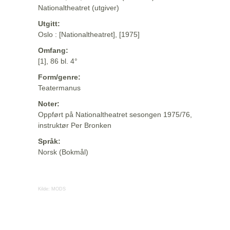
Nationaltheatret (utgiver)
Utgitt:
Oslo : [Nationaltheatret], [1975]
Omfang:
[1], 86 bl. 4°
Form/genre:
Teatermanus
Noter:
Oppført på Nationaltheatret sesongen 1975/76,
instruktør Per Bronken
Språk:
Norsk (Bokmål)
Kilde:
MODS