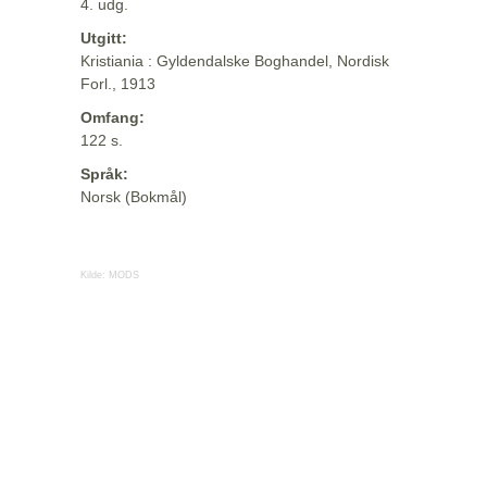
4. udg.
Utgitt:
Kristiania : Gyldendalske Boghandel, Nordisk
Forl., 1913
Omfang:
122 s.
Språk:
Norsk (Bokmål)
Kilde:
MODS