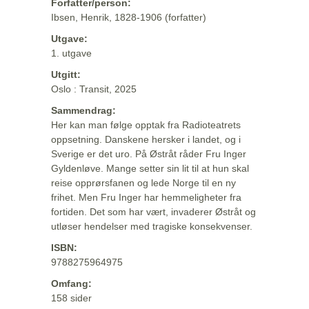
Forfatter/person:
Ibsen, Henrik, 1828-1906 (forfatter)
Utgave:
1. utgave
Utgitt:
Oslo : Transit, 2025
Sammendrag:
Her kan man følge opptak fra Radioteatrets
oppsetning. Danskene hersker i landet, og i
Sverige er det uro. På Østråt råder Fru Inger
Gyldenløve. Mange setter sin lit til at hun skal
reise opprørsfanen og lede Norge til en ny
frihet. Men Fru Inger har hemmeligheter fra
fortiden. Det som har vært, invaderer Østråt og
utløser hendelser med tragiske konsekvenser.
ISBN:
9788275964975
Omfang:
158 sider