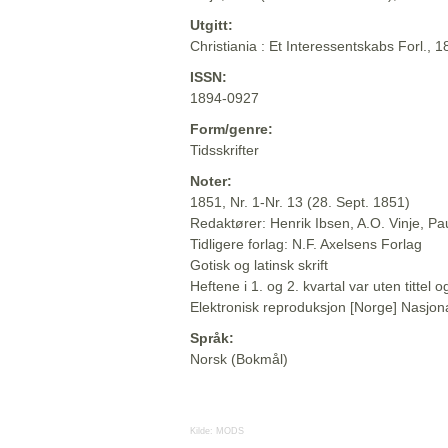
Utgitt:
Christiania : Et Interessentskabs Forl., 
ISSN:
1894-0927
Form/genre:
Tidsskrifter
Noter:
1851, Nr. 1-Nr. 13 (28. Sept. 1851)
Redaktører: Henrik Ibsen, A.O. Vinje, P
Tidligere forlag: N.F. Axelsens Forlag
Gotisk og latinsk skrift
Heftene i 1. og 2. kvartal var uten titte
Elektronisk reproduksjon [Norge] Nasjona
Språk:
Norsk (Bokmål)
Kilde:
MODS