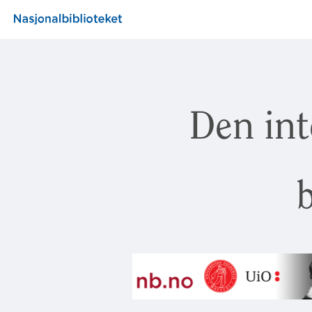
Den int
b