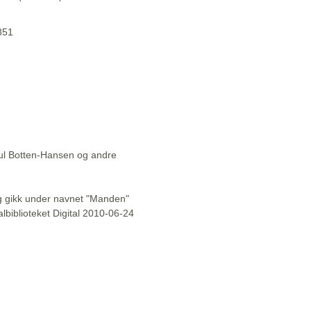
1851
aul Botten-Hansen og andre
l og gikk under navnet "Manden"
lbiblioteket Digital 2010-06-24