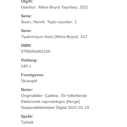
Utgitt:
İstanbul : Mitos-Boyut Yayınlary, 2011
Serie:
Ibsen, Henrik: Toplu oyunları. 1
Serie:
Tiyatro/oyun dizisi (Mitos-Boyut). 412
ISBN:
9786054465156
Omfang:
240 s.
Form/genre:
Skuespill
Noter:
Originaltitler: Catilina ; En folkefiende
Elektronisk reproduksjon [Norge]
Nasjonalbiblioteket Digital 2021-01-19
Språk:
Tyrkisk