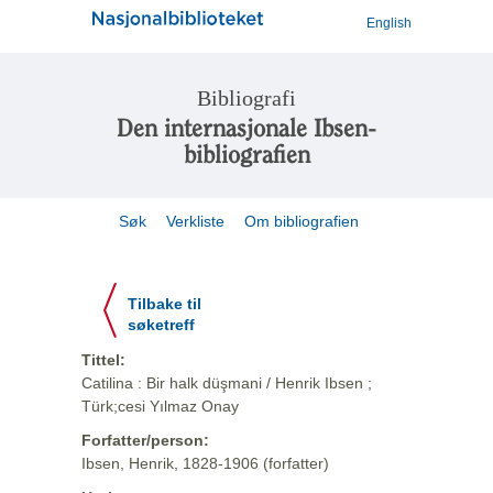
English
Bibliografi
Den internasjonale Ibsen-
bibliografien
Søk
Verkliste
Om bibliografien
Tilbake til
søketreff
Tittel:
Catilina : Bir halk düşmani / Henrik Ibsen ;
Türk;cesi Yılmaz Onay
Forfatter/person:
Ibsen, Henrik, 1828-1906 (forfatter)