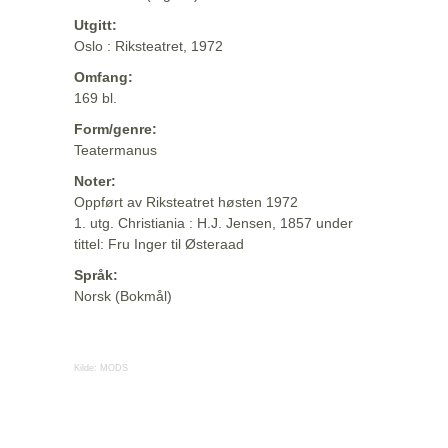
Utgitt:
Oslo : Riksteatret, 1972
Omfang:
169 bl.
Form/genre:
Teatermanus
Noter:
Oppført av Riksteatret høsten 1972
1. utg. Christiania : H.J. Jensen, 1857 under
tittel: Fru Inger til Østeraad
Språk:
Norsk (Bokmål)
Kilde:
MODS