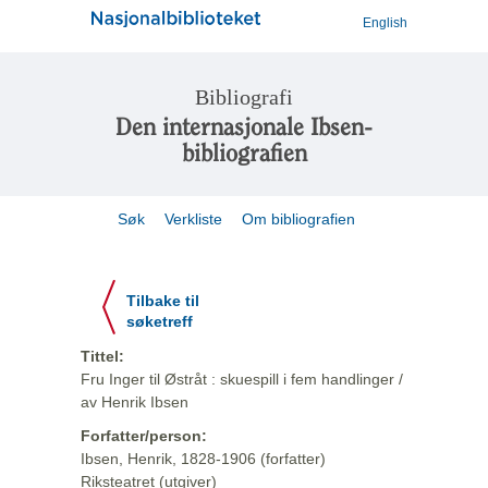
English
Bibliografi
Den internasjonale Ibsen-
bibliografien
Søk
Verkliste
Om bibliografien
Tilbake til
søketreff
Tittel:
Fru Inger til Østråt : skuespill i fem handlinger /
av Henrik Ibsen
Forfatter/person:
Ibsen, Henrik, 1828-1906 (forfatter)
Riksteatret (utgiver)