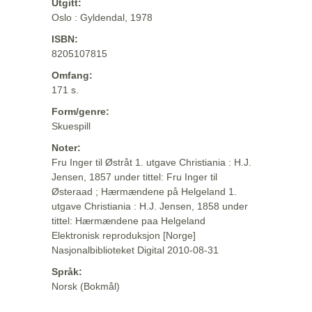
Utgitt:
Oslo : Gyldendal, 1978
ISBN:
8205107815
Omfang:
171 s.
Form/genre:
Skuespill
Noter:
Fru Inger til Østråt 1. utgave Christiania : H.J.
Jensen, 1857 under tittel: Fru Inger til
Østeraad ; Hærmændene på Helgeland 1.
utgave Christiania : H.J. Jensen, 1858 under
tittel: Hærmændene paa Helgeland
Elektronisk reproduksjon [Norge]
Nasjonalbiblioteket Digital 2010-08-31
Språk:
Norsk (Bokmål)