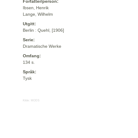
Forfatter/person:
Ibsen, Henrik
Lange, Wilhelm
Utgitt:
Berlin : Quehl, [1906]
Serie:
Dramatische Werke
Omfang:
134 s.
Språk:
Tysk
Kilde:
MODS