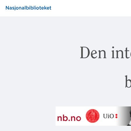
Den int
b