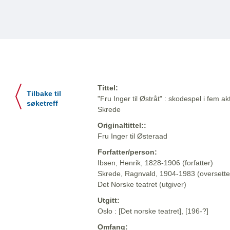
Tittel:
Tilbake til
"Fru Inger til Østråt" : skodespel i fem a
søketreff
Skrede
Originaltittel::
Fru Inger til Østeraad
Forfatter/person:
Ibsen, Henrik, 1828-1906 (forfatter)
Skrede, Ragnvald, 1904-1983 (oversette
Det Norske teatret (utgiver)
Utgitt:
Oslo : [Det norske teatret], [196-?]
Omfang: