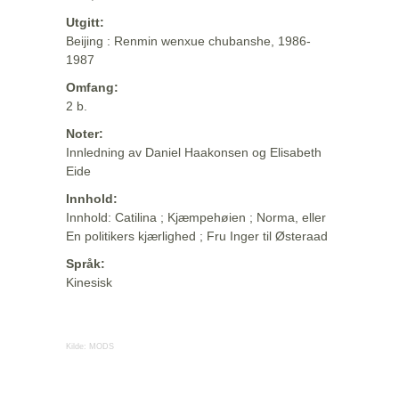
Utgitt:
Beijing : Renmin wenxue chubanshe, 1986-
1987
Omfang:
2 b.
Noter:
Innledning av Daniel Haakonsen og Elisabeth
Eide
Innhold:
Innhold: Catilina ; Kjæmpehøien ; Norma, eller
En politikers kjærlighed ; Fru Inger til Østeraad
Språk:
Kinesisk
Kilde:
MODS