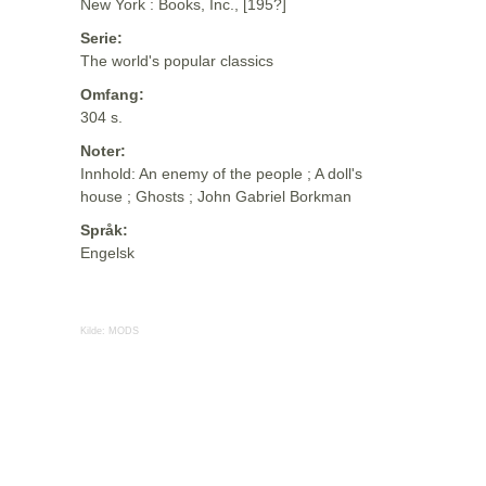
New York : Books, Inc., [195?]
Serie:
The world's popular classics
Omfang:
304 s.
Noter:
Innhold: An enemy of the people ; A doll's
house ; Ghosts ; John Gabriel Borkman
Språk:
Engelsk
Kilde:
MODS