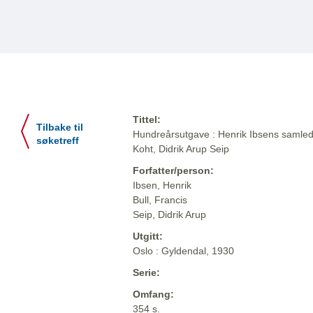
Tittel:
Tilbake til
Hundreårsutgave : Henrik Ibsens samlede
søketreff
Koht, Didrik Arup Seip
Forfatter/person:
Ibsen, Henrik
Bull, Francis
Seip, Didrik Arup
Utgitt:
Oslo : Gyldendal, 1930
Serie:
Omfang:
354 s.