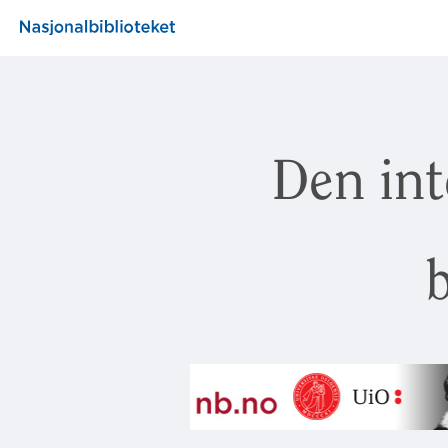
Den int
b