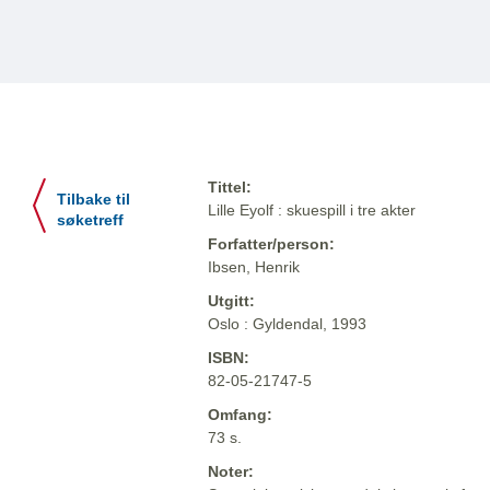
Tittel:
Tilbake til
Lille Eyolf : skuespill i tre akter
søketreff
Forfatter/person:
Ibsen, Henrik
Utgitt:
Oslo : Gyldendal, 1993
ISBN:
82-05-21747-5
Omfang:
73 s.
Noter: