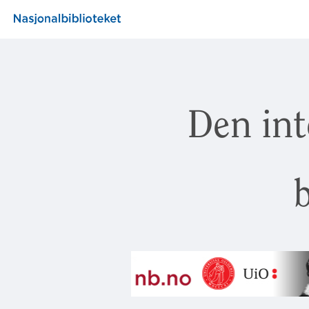
Den int
b