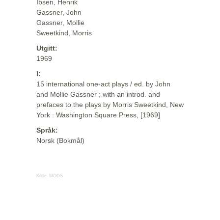
Ibsen, Henrik
Gassner, John
Gassner, Mollie
Sweetkind, Morris
Utgitt:
1969
I:
15 international one-act plays / ed. by John
and Mollie Gassner ; with an introd. and
prefaces to the plays by Morris Sweetkind, New
York : Washington Square Press, [1969]
Språk:
Norsk (Bokmål)
Kilde:
MODS