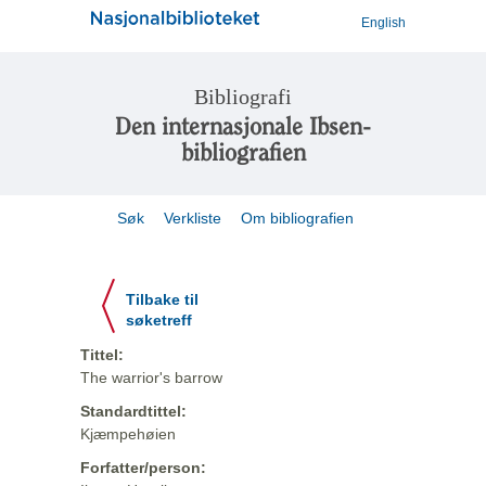
English
Bibliografi
Den internasjonale Ibsen-
bibliografien
Søk
Verkliste
Om bibliografien
Tilbake til
søketreff
Tittel:
The warrior's barrow
Standardtittel:
Kjæmpehøien
Forfatter/person: