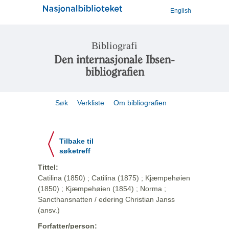
English
Bibliografi
Den internasjonale Ibsen-
bibliografien
Søk
Verkliste
Om bibliografien
Tilbake til
søketreff
Tittel:
Catilina (1850) ; Catilina (1875) ; Kjæmpehøien
(1850) ; Kjæmpehøien (1854) ; Norma ;
Sancthansnatten / edering Christian Janss
(ansv.)
Forfatter/person: