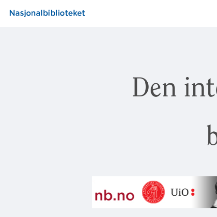
Den int
b