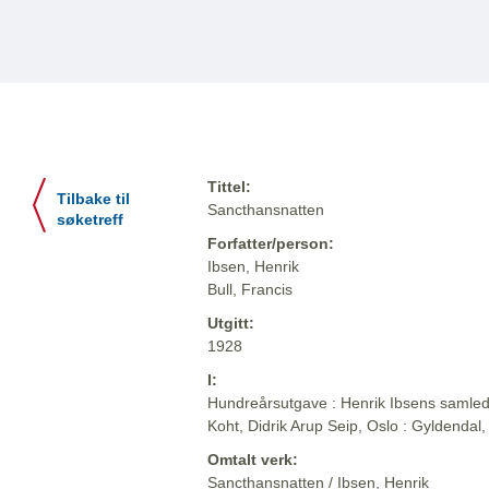
Tittel:
Tilbake til
Sancthansnatten
søketreff
Forfatter/person:
Ibsen, Henrik
Bull, Francis
Utgitt:
1928
I:
Hundreårsutgave : Henrik Ibsens samlede
Koht, Didrik Arup Seip, Oslo : Gyldendal
Omtalt verk:
Sancthansnatten / Ibsen, Henrik