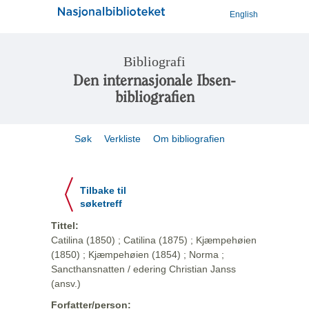
English
Bibliografi
Den internasjonale Ibsen-
bibliografien
Søk
Verkliste
Om bibliografien
Tilbake til
søketreff
Tittel:
Catilina (1850) ; Catilina (1875) ; Kjæmpehøien
(1850) ; Kjæmpehøien (1854) ; Norma ;
Sancthansnatten / edering Christian Janss
(ansv.)
Forfatter/person: