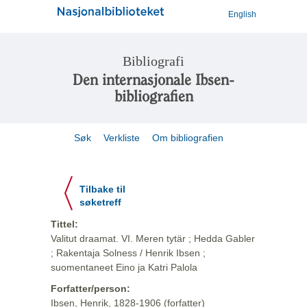
English
Bibliografi
Den internasjonale Ibsen-
bibliografien
Søk
Verkliste
Om bibliografien
Tilbake til
søketreff
Tittel:
Valitut draamat. VI. Meren tytär ; Hedda Gabler
; Rakentaja Solness / Henrik Ibsen ;
suomentaneet Eino ja Katri Palola
Forfatter/person:
Ibsen, Henrik, 1828-1906 (forfatter)