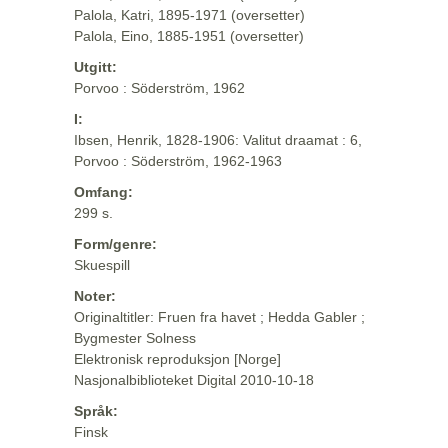
Palola, Katri, 1895-1971 (oversetter)
Palola, Eino, 1885-1951 (oversetter)
Utgitt:
Porvoo : Söderström, 1962
I:
Ibsen, Henrik, 1828-1906: Valitut draamat : 6,
Porvoo : Söderström, 1962-1963
Omfang:
299 s.
Form/genre:
Skuespill
Noter:
Originaltitler: Fruen fra havet ; Hedda Gabler ;
Bygmester Solness
Elektronisk reproduksjon [Norge]
Nasjonalbiblioteket Digital 2010-10-18
Språk:
Finsk