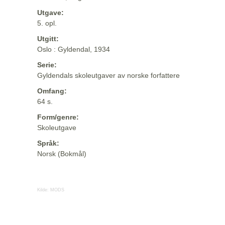
Utgave:
5. opl.
Utgitt:
Oslo : Gyldendal, 1934
Serie:
Gyldendals skoleutgaver av norske forfattere
Omfang:
64 s.
Form/genre:
Skoleutgave
Språk:
Norsk (Bokmål)
Kilde:
MODS