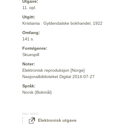
Utgave:
11. opl.
Utgitt:
Kristiania : Gyldendalske bokhandel, 1922
Omfang:
141 s.
Form/genre:
Skuespill
Noter:
Elektronisk reproduksjon [Norge]
Nasjonalbiblioteket Digital 2014-07-27
Språk:
Norsk (Bokmål)
Kilde:
MODS
Elektronisk utgave