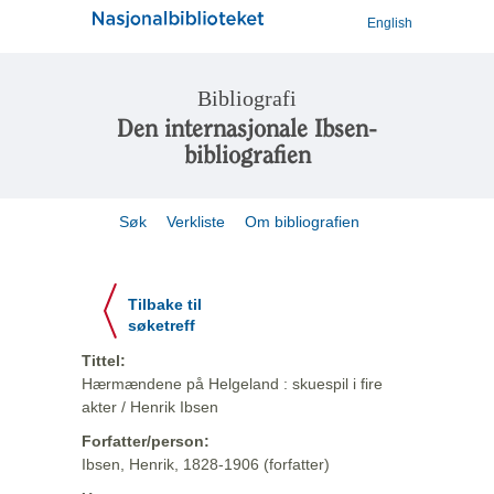
English
Bibliografi
Den internasjonale Ibsen-
bibliografien
Søk
Verkliste
Om bibliografien
Tilbake til
søketreff
Tittel:
Hærmændene på Helgeland : skuespil i fire
akter / Henrik Ibsen
Forfatter/person:
Ibsen, Henrik, 1828-1906 (forfatter)