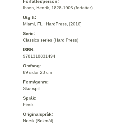
Forfatter/person:
Ibsen, Henrik, 1828-1906 (forfatter)
Utgitt:
Miami, FL : HardPress, [2016]
Serie:
Classics series (Hard Press)
ISBN:
9781318831494
Omfang:
89 sider 23 cm
Form/genre:
Skuespill
Språk:
Finsk
Originalspråk:
Norsk (Bokmål)