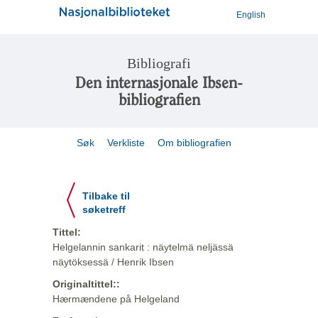
English
Bibliografi
Den internasjonale Ibsen-
bibliografien
Søk
Verkliste
Om bibliografien
Tilbake til
søketreff
Tittel:
Helgelannin sankarit : näytelmä neljässä
näytöksessä / Henrik Ibsen
Originaltittel::
Hærmændene på Helgeland