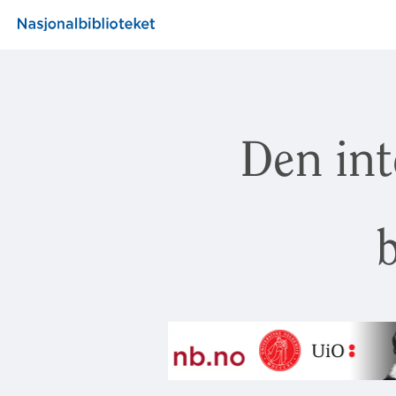
Den int
b