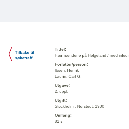
Tittel:
Tilbake til
Hærmændene på Helgeland / med inlednin
søketreff
Forfatter/person:
Ibsen, Henrik
Laurin, Carl G.
Utgave:
2. uppl.
Utgitt:
Stockholm : Norstedt, 1930
Omfang:
81 s.