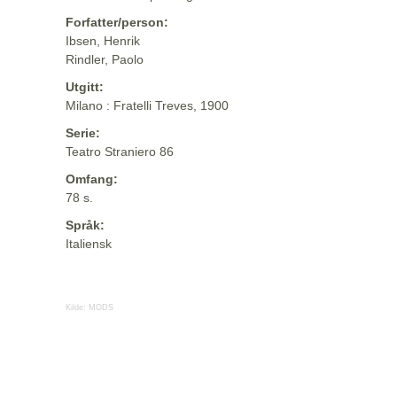
Forfatter/person:
Ibsen, Henrik
Rindler, Paolo
Utgitt:
Milano : Fratelli Treves, 1900
Serie:
Teatro Straniero 86
Omfang:
78 s.
Språk:
Italiensk
Kilde:
MODS