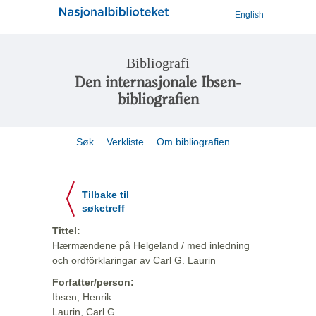
English
Bibliografi
Den internasjonale Ibsen-
bibliografien
Søk
Verkliste
Om bibliografien
Tilbake til
søketreff
Tittel:
Hærmændene på Helgeland / med inledning
och ordförklaringar av Carl G. Laurin
Forfatter/person:
Ibsen, Henrik
Laurin, Carl G.