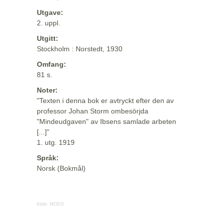
Utgave:
2. uppl.
Utgitt:
Stockholm : Norstedt, 1930
Omfang:
81 s.
Noter:
"Texten i denna bok er avtryckt efter den av
professor Johan Storm ombesörjda
"Mindeudgaven" av Ibsens samlade arbeten
[...]"
1. utg. 1919
Språk:
Norsk (Bokmål)
Kilde:
MODS