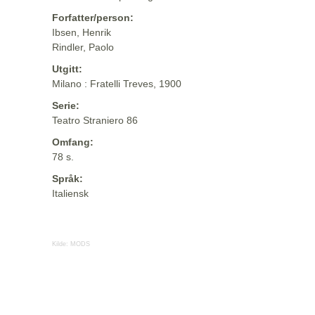
Forfatter/person:
Ibsen, Henrik
Rindler, Paolo
Utgitt:
Milano : Fratelli Treves, 1900
Serie:
Teatro Straniero 86
Omfang:
78 s.
Språk:
Italiensk
Kilde:
MODS